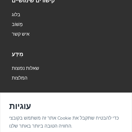
קישורים שימושיים
בלוג
מָשׁוֹב
מִקצוֹעָן
Company Vision
איש קשר
A vision that attracts the right people, clients, and
employees.
מֵידָע
Ecommerce
שאלות נפוצות
המלצות
Product Name Generator
עוגיות
Create creative product names from examples
WorldPakistan,@2026 All right reserved
|
words.
אתר זה משתמש בקובצי Cookie כדי להבטיח שתקבל את
Developed by
Bylancer
החוויה הטובה ביותר באתר שלנו.