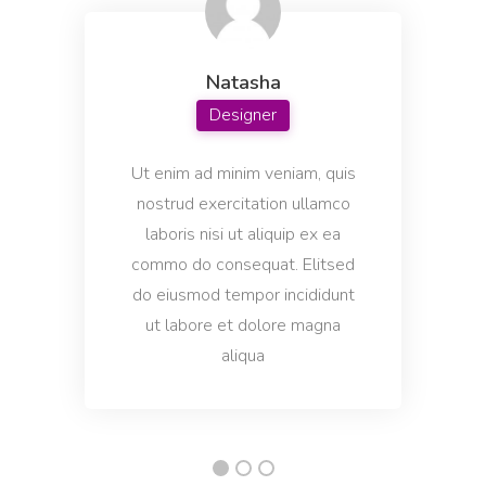
A tool to create engaging questions and polls that
increase audience participation and engagement.
Natasha
Designer
Ut enim ad minim veniam, quis
Passive to Active Voice
nostrud exercitation ullamco
Easy and quick solution to converting your passive
voice sentences into active voice sentences.
laboris nisi ut aliquip ex ea
commo do consequat. Elitsed
do eiusmod tempor incididunt
ut labore et dolore magna
aliqua
מִקצוֹעָן
Pros and Cons
List of the main benefits versus the most common
problems and concerns.