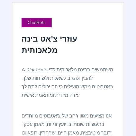
ChatBots
עוזרי צ'אט בינה
Blog Conclusion
Create powerful conclusion that will make a
מלאכותית
reader take action.
AI ChatBots משתמשים בבינה מלאכותית כדי
להבין ולהגיב לשאלות ולשיחות שלך.
צ'אטבוטים ממש מועילים כי הם יכולים לתת לך
מִקצוֹעָן
Article Writer
עזרה מיידית ומותאמת אישית.
Create a fully complete high quality article from a
title and outline text.
אנו מציעים מגוון רחב של צ'אטבוטים מיוחדים
בתעשיות שונות. ב. יועץ זוגיות, מאמן עסקי,
דובר מוטיבציה, מאמן חיים, עורך דין, רופא וכו'.