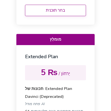
Notification messages for your apps, websites, and
mobile devices that keep users coming back for
בחר תוכנית
more.
General Writing
מוּמלָץ
Extended Plan
Text Extender
5 ₨
Extend short sentences into more descriptive and
/ יַרחוֹן
interesting ones.
תכונות של Extended Plan
Davinci (Deprecated)
פתח מודל AI