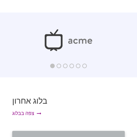
מִקצוֹעָן
Rewrite With Keywords
Rewrite your existing content to include more
keywords and boost your search engine rankings.
מִקצוֹעָן
Emails
בלוג אחרון
Professional-looking emails that help you engage
leads and customers.
צפה בבלוג