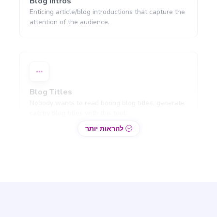
Blog Intros
Enticing article/blog introductions that capture the
attention of the audience.
Blog Titles
Nobody wants to read boring blog titles, generate
catchy blog titles with this tool.
להראות יותר
מִקצוֹעָן
Blog Section
Write a few paragraphs about a subheading of
your article.