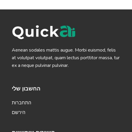
startup in seconds.
Company Bios
Aenean sodales mattis augue. Morbi euismod, felis
Short and sweet company bio that will help you
at volutpat volutpat, quam lectus porttitor massa, tur
connect with your target audience.
ex a neque pulvinar pulvinar.
החשבון שלי
התחברות
מִקצוֹעָן
Company Mission
A clear and concise statement of your company's
הירשם
goals and purpose.