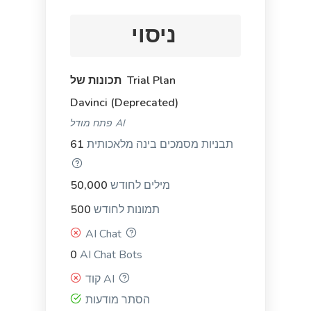
ניסוי
LinkedIn Ad Headlines
Attention-grabbing, click-inducing, and high-
converting ad headlines for Linkedin.
תכונות של Trial Plan
Davinci (Deprecated)
פתח מודל AI
תבניות מסמכים בינה מלאכותית
61
LinkedIn Ad Descriptions
מילים לחודש
50,000
Professional and eye-catching ad descriptions that
will make your product shine.
תמונות לחודש
500
AI Chat
0
AI Chat Bots
קוד AI
הסתר מודעות
App and SMS Notifications