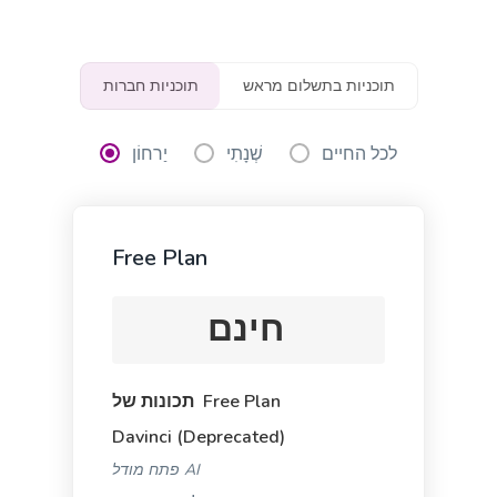
Ads And Marketing Tools
תוכניות בתשלום מראש
תוכניות חברות
לכל החיים
שְׁנָתִי
יַרחוֹן
Facebook Ads
Facebook ad copies that make your ads truly stand
out.
Free Plan
חינם
תכונות של Free Plan
Facebook Ads Headlines
Write catchy and convincing headlines to make
Davinci (Deprecated)
your Facebook Ads stand out.
פתח מודל AI